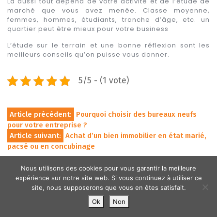
Là aussi tout dépend de votre activité et de l’étude de
marché que vous avez menée. Classe moyenne,
femmes, hommes, étudiants, tranche d’âge, etc. un
quartier peut être mieux pour votre business
L’étude sur le terrain et une bonne réflexion sont les
meilleurs conseils qu’on puisse vous donner.
5/5 - (1 vote)
Navigation
Article précédent:
Pourquoi choisir des bureaux neufs
pour votre entreprise ?
de
Article suivant:
Achat d’un bien immobilier en état marié,
pacsé ou en concubinage
l’article
Nous utilisons des cookies pour vous garantir la meilleure
expérience sur notre site web. Si vous continuez à utiliser ce
site, nous supposerons que vous en êtes satisfait.
Copyright © 2026 - 100p100-particuliers-
Ok
Non
immobilier.com